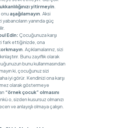
kkanlılığınızı yitirmeyin
.
a onu
aşağılamayın
. Aksi
zi yabancıların yanında güç
ir.
bul Edin:
Çocuğunuza karşı
zi fark ettiğinizde, ona
korkmayın
. Açıklamalarınız, sizi
nlaştırır. Bunu zayıflık olarak
cuğunuzun bunu kullanmasından
ayın ki, çocuğunuz sizi
a iyi görür. Kendinizi ona karşı
ilmez olarak göstermeye
dan
“örnek çocuk” olmasını
ünkü o, sizden kusursuz olmanızı
cen ve anlayışlı olmaya çalışın.