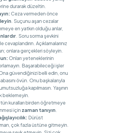
erine durarak düzeltin.
ayın:
Ceza vermeden önce
leyin
. Suçunu aşan cezalar
meye en yatkın olduğu anlar,
nlardır
. Soru sorma şevkini
e cevaplandırın. Açıklamalarınız
n; onlara gerçekleri söyleyin.
lun:
Onları yeteneklerinin
orlamayın. Başarabileceği işler
 Ona güvendiğinizi belli edin, onu
abasını övün. Onu başkalarıyla
, umutsuzluğa kapılmasın. Yaşının
k beklemeyin.
ün kuralları birden öğretmeye
nmesi için
zaman tanıyın
.
ğışlayıcılık:
Dürüst
man, çok fazla üstüne gitmeyin.
meye sevk etmeyin. Sizi çok