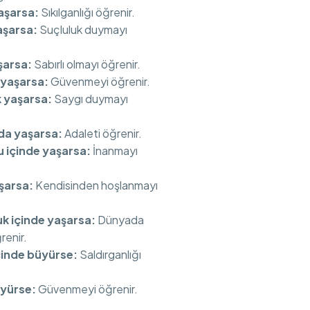
aşarsa:
Sıkılganlığı öğrenir.
aşarsa:
Suçluluk duymayı
şarsa:
Sabırlı olmayı öğrenir.
 yaşarsa:
Güvenmeyi öğrenir.
k yaşarsa:
Saygı duymayı
nda yaşarsa:
Adaleti öğrenir.
 içinde ya
şarsa:
İnanmayı
şarsa:
Kendisinden hoşlanmayı
uk içinde yaşarsa:
Dünyada
renir.
çinde büyürse:
Saldırganlığı
üyürse:
Güvenmeyi öğrenir.