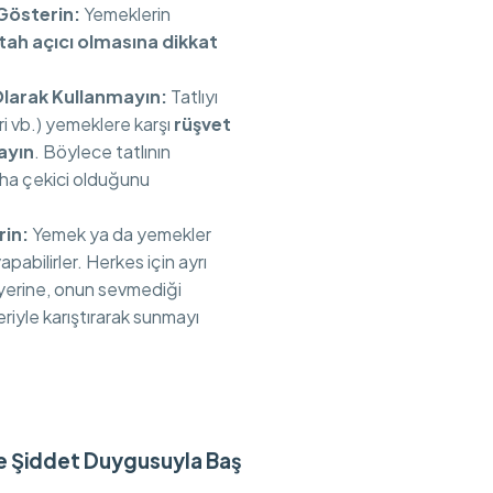
österin:
Yemeklerin
ştah açıcı olmasına dikkat
Olarak Kullanmayın:
Tatlıyı
ri vb.) yemeklere karşı
rüşvet
ayın
. Böylece tatlının
a çekici olduğunu
rin:
Yemek ya da yemekler
pabilirler. Herkes için ayrı
yerine, onun sevmediği
eriyle karıştırarak sunmayı
ve Şiddet Duygusuyla Baş