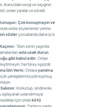
n
. Aranızdaki sevgi ve saygının
ri, onları yaralar ve sürekli
 Konuşun:
Çok konuşmayın ve
üksek sesle söylenenler yerine,
in sözler
çocuklarda daha iyi iz
Kaçının:
“Ben senin yaşında
slamalardan
asla uzak durun
.
uğu gibi kabul edin
. Onları
eştirmeyin; her birey eşsizdir.
a İzin Verin:
Onlara
yanılma
üçük yanılgılarını büyük suçmuş
rmayın.
Sakının:
Korkutup, sindirerek,
 aşılayarak uslandırmaya
zlıkları için onları
kötü
 yargılamayın
. Sadece yanlış