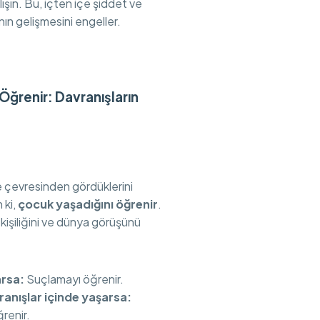
ışın. Bu, içten içe şiddet ve
ın gelişmesini engeller.
Öğrenir: Davranışların
 çevresinden gördüklerini
 ki,
çocuk yaşadığını öğrenir
.
n kişiliğini ve dünya görüşünü
rsa:
Suçlamayı öğrenir.
nışlar içinde yaşarsa:
renir.