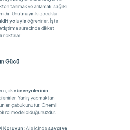
ekten tanımak ve anlamak, sağlıklı
adımıdır. Unutmayın ki çocuklar,
klit yoluyla
öğrenirler. İşte
tiştirme sürecinde dikkat
 noktalar:
şın Gücü
den çok
ebeveynlerinin
ilenirler. Yanlış yapmaktan
unları çabuk unutur. Önemli
l bir rol model olduğunuzdur.
yi Koruyun:
Aile içinde
saygı ve