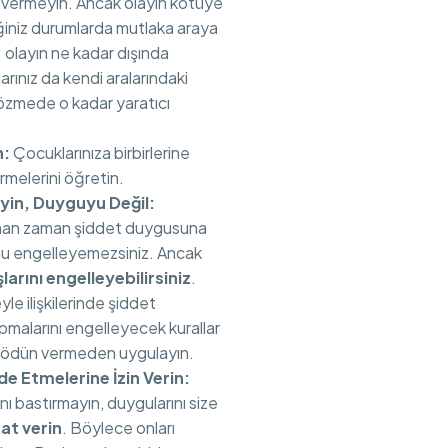
n vermeyin. Ancak olayın kötüye
iğiniz durumlarda mutlaka araya
 olayın ne kadar dışında
larınız da kendi aralarındaki
çözmede o kadar yaratıcı
n:
Çocuklarınıza birbirlerine
rmelerini öğretin.
eyin, Duyguyu Değil:
man zaman şiddet duygusuna
Bunu engelleyemezsiniz. Ancak
larını engelleyebilirsiniz
.
le ilişkilerinde şiddet
pmalarını engelleyecek kurallar
ı ödün vermeden uygulayın.
de Etmelerine İzin Verin:
ı bastırmayın, duygularını size
at verin
. Böylece onları