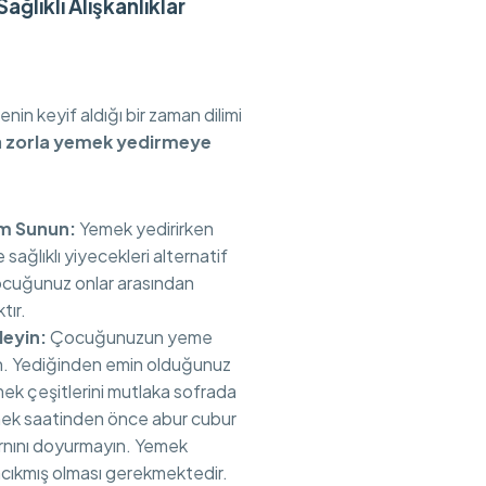
ğlıklı Alışkanlıklar
enin keyif aldığı bir zaman dilimi
a
zorla yemek yedirmeye
am Sunun:
Yemek yedirirken
 sağlıklı yiyecekleri alternatif
ocuğunuz onlar arasından
tır.
leyin:
Çocuğunuzun yeme
in. Yediğinden emin olduğunuz
k çeşitlerini mutlaka sofrada
ek saatinden önce abur cubur
arnını doyurmayın. Yemek
cıkmış olması gerekmektedir.