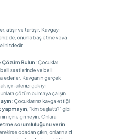
, atışır ve tartışır. Kavgayı
iz de, onunla baş etme veya
elinizdedir.
e Çözüm Bulun:
Çocuklar
belli saatlerinde ve belli
a ederler. Kavganın gerçek
 için ailenizi çok iyi
unlara çözüm bulmaya çalışın.
ayın:
Çocuklarınız kavga ettiği
k yapmayın
, “kim başlattı?” gibi
nın içine girmeyin. Onlara
 etme sorumluluğunu verin
.
rekirse odadan çıkın, onların sizi